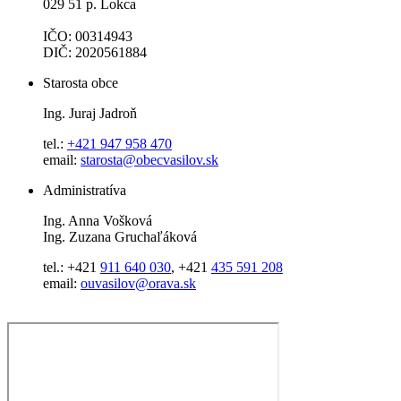
029 51 p. Lokca
IČO: 00314943
DIČ: 2020561884
Starosta obce
Ing. Juraj Jadroň
tel.:
+421 947 958 470
email:
starosta@obecvasilov.sk
Administratíva
Ing. Anna Vošková
Ing. Zuzana Gruchaľáková
tel.: +421
911 640 030
, +421
435 591 208
email:
ouvasilov@orava.sk