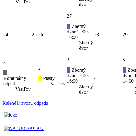
Vasiľov
dvor
27
Zberný
dvor 12:00-
24
25
26
28
29
16:00
Zberný
dvor
3
5
31
2
Zberný
Zbe
dvor 12:00-
dvor 1
Komunálny
1
Plasty
4
16:00
14:00
odpad
Vasiľov
Zberný
Vasiľov
dvor
Kalendár zvozu odpadu