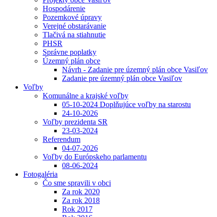
Hospodárenie
Pozemkové úpravy
Verejné obstarávanie
Tlačivá na stiahnutie
PHSR
Správne poplatky
Územný plán obce
Návrh - Zadanie pre územný plán obce Vasiľov
Zadanie pre územný plán obce Vasiľov
Voľby
Komunálne a krajské voľby
05-10-2024 Doplňujúce voľby na starostu
24-10-2026
Voľby prezidenta SR
23-03-2024
Referendum
04-07-2026
Voľby do Európskeho parlamentu
08-06-2024
Fotogaléria
Čo sme spravili v obci
Za rok 2020
Za rok 2018
Rok 2017