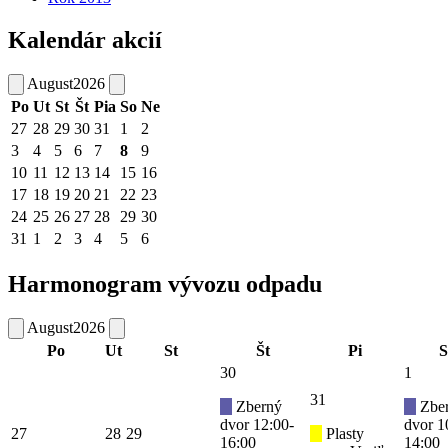
Kalendár akcií
August
2026
Po
Ut
St
Št
Pia
So
Ne
27
28
29
30
31
1
2
3
4
5
6
7
8
9
10
11
12
13
14
15
16
17
18
19
20
21
22
23
24
25
26
27
28
29
30
31
1
2
3
4
5
6
Harmonogram vývozu odpadu
August
2026
Po
Ut
St
Št
Pi
S
30
1
31
Zberný
Zbe
dvor 12:00-
dvor 1
27
28
29
Plasty
16:00
14:00