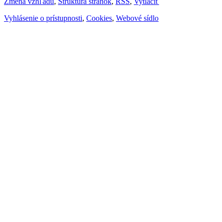
Zmena vzhľadu
,
Štruktúra stránok
,
RSS
,
Vytlačiť
Vyhlásenie o prístupnosti
,
Cookies
,
Webové sídlo