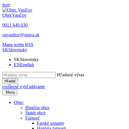
hore
Obec
Vasiľov
0911 640 030
ouvasilov@orava.sk
Mapa webu
RSS
SK
Slovensky
SK
Slovensky
EN
English
Hľadaný výraz
Hľadať
rozšírené vyhľadávanie
Menu
Obec
História obce
Štatút obce
Farnosť
Farské oznamy
História farnosti