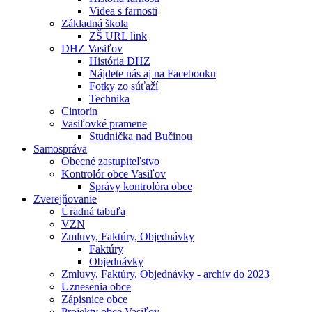
Videa s farnosti
Základná škola
ZŠ URL link
DHZ Vasiľov
História DHZ
Nájdete nás aj na Facebooku
Fotky zo súťaží
Technika
Cintorín
Vasiľovké pramene
Studnička nad Bučinou
Samospráva
Obecné zastupiteľstvo
Kontrolór obce Vasiľov
Správy kontrolóra obce
Zverejňovanie
Úradná tabuľa
VZN
Zmluvy, Faktúry, Objednávky
Faktúry
Objednávky
Zmluvy, Faktúry, Objednávky - archív do 2023
Uznesenia obce
Zápisnice obce
Projekty obce Vasiľov