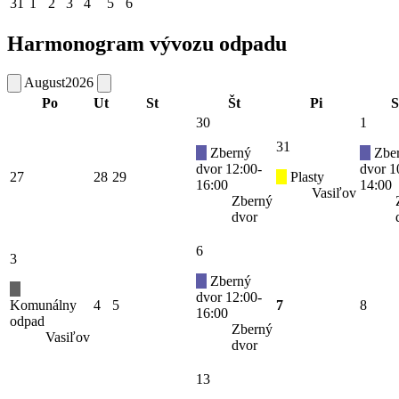
31
1
2
3
4
5
6
Harmonogram vývozu odpadu
August
2026
Po
Ut
St
Št
Pi
S
30
1
31
Zberný
Zbe
dvor 12:00-
dvor 1
27
28
29
Plasty
16:00
14:00
Vasiľov
Zberný
dvor
6
3
Zberný
dvor 12:00-
Komunálny
4
5
7
8
16:00
odpad
Zberný
Vasiľov
dvor
13