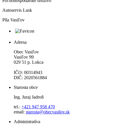
Poľnohospodárske družtvo
Autoservis Lusk
Píla Vasiľov
Adresa
Obec Vasiľov
Vasiľov 99
029 51 p. Lokca
IČO: 00314943
DIČ: 2020561884
Starosta obce
Ing. Juraj Jadroň
tel.:
+421 947 958 470
email:
starosta@obecvasilov.sk
Administratíva