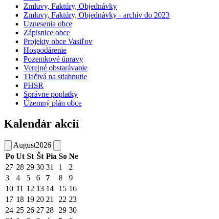
Zmluvy, Faktúry, Objednávky
Zmluvy, Faktúry, Objednávky - archív do 2023
Uznesenia obce
Zápisnice obce
Projekty obce Vasiľov
Hospodárenie
Pozemkové úpravy
Verejné obstarávanie
Tlačivá na stiahnutie
PHSR
Správne poplatky
Územný plán obce
Kalendár akcií
August
2026
Po
Ut
St
Št
Pia
So
Ne
27
28
29
30
31
1
2
3
4
5
6
7
8
9
10
11
12
13
14
15
16
17
18
19
20
21
22
23
24
25
26
27
28
29
30