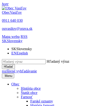
hore
Obec
Vasiľov
0911 640 030
ouvasilov@orava.sk
Mapa webu
RSS
SK
Slovensky
SK
Slovensky
EN
English
Hľadaný výraz
Hľadať
rozšírené vyhľadávanie
Menu
Obec
História obce
Štatút obce
Farnosť
Farské oznamy
História farnosti