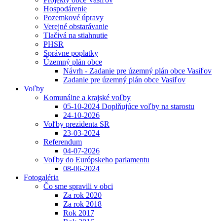
Hospodárenie
Pozemkové úpravy
Verejné obstarávanie
Tlačivá na stiahnutie
PHSR
Správne poplatky
Územný plán obce
Návrh - Zadanie pre územný plán obce Vasiľov
Zadanie pre územný plán obce Vasiľov
Voľby
Komunálne a krajské voľby
05-10-2024 Doplňujúce voľby na starostu
24-10-2026
Voľby prezidenta SR
23-03-2024
Referendum
04-07-2026
Voľby do Európskeho parlamentu
08-06-2024
Fotogaléria
Čo sme spravili v obci
Za rok 2020
Za rok 2018
Rok 2017