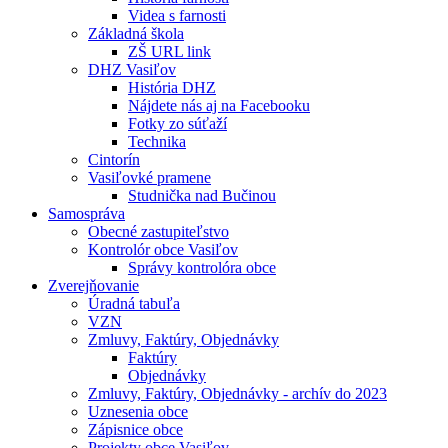
Videa s farnosti
Základná škola
ZŠ URL link
DHZ Vasiľov
História DHZ
Nájdete nás aj na Facebooku
Fotky zo súťaží
Technika
Cintorín
Vasiľovké pramene
Studnička nad Bučinou
Samospráva
Obecné zastupiteľstvo
Kontrolór obce Vasiľov
Správy kontrolóra obce
Zverejňovanie
Úradná tabuľa
VZN
Zmluvy, Faktúry, Objednávky
Faktúry
Objednávky
Zmluvy, Faktúry, Objednávky - archív do 2023
Uznesenia obce
Zápisnice obce
Projekty obce Vasiľov