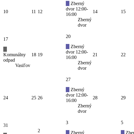
Zberný
dvor 12:00-
10
11
12
14
15
16:00
Zberný
dvor
20
17
Zberný
dvor 12:00-
Komunálny
18
19
21
22
16:00
odpad
Zberný
Vasiľov
dvor
27
Zberný
dvor 12:00-
24
25
26
28
29
16:00
Zberný
dvor
3
5
31
2
Zberný
Zbe