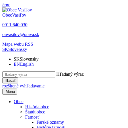
hore
Obec
Vasiľov
0911 640 030
ouvasilov@orava.sk
Mapa webu
RSS
SK
Slovensky
SK
Slovensky
EN
English
Hľadaný výraz
Hľadať
rozšírené vyhľadávanie
Menu
Obec
História obce
Štatút obce
Farnosť
Farské oznamy
História farnosti