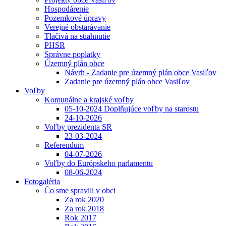
Hospodárenie
Pozemkové úpravy
Verejné obstarávanie
Tlačivá na stiahnutie
PHSR
Správne poplatky
Územný plán obce
Návrh - Zadanie pre územný plán obce Vasiľov
Zadanie pre územný plán obce Vasiľov
Voľby
Komunálne a krajské voľby
05-10-2024 Doplňujúce voľby na starostu
24-10-2026
Voľby prezidenta SR
23-03-2024
Referendum
04-07-2026
Voľby do Európskeho parlamentu
08-06-2024
Fotogaléria
Čo sme spravili v obci
Za rok 2020
Za rok 2018
Rok 2017