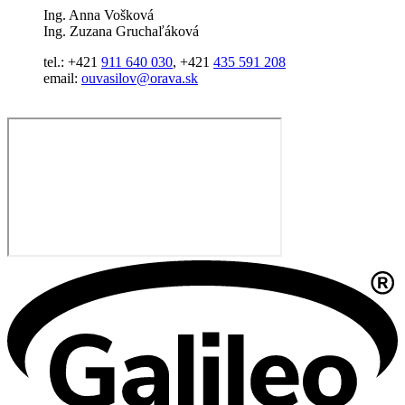
Ing. Anna Vošková
Ing. Zuzana Gruchaľáková
tel.: +421
911 640 030
, +421
435 591 208
email:
ouvasilov@orava.sk