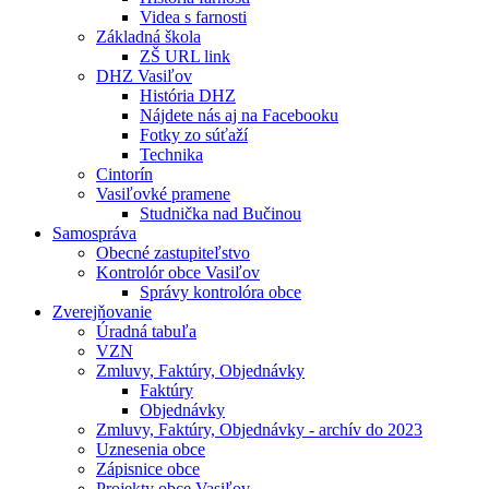
Videa s farnosti
Základná škola
ZŠ URL link
DHZ Vasiľov
História DHZ
Nájdete nás aj na Facebooku
Fotky zo súťaží
Technika
Cintorín
Vasiľovké pramene
Studnička nad Bučinou
Samospráva
Obecné zastupiteľstvo
Kontrolór obce Vasiľov
Správy kontrolóra obce
Zverejňovanie
Úradná tabuľa
VZN
Zmluvy, Faktúry, Objednávky
Faktúry
Objednávky
Zmluvy, Faktúry, Objednávky - archív do 2023
Uznesenia obce
Zápisnice obce
Projekty obce Vasiľov