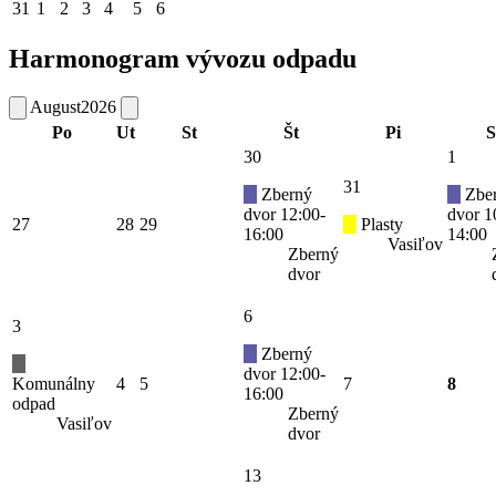
31
1
2
3
4
5
6
Harmonogram vývozu odpadu
August
2026
Po
Ut
St
Št
Pi
S
30
1
31
Zberný
Zbe
dvor 12:00-
dvor 1
27
28
29
Plasty
16:00
14:00
Vasiľov
Zberný
dvor
6
3
Zberný
dvor 12:00-
Komunálny
4
5
7
8
16:00
odpad
Zberný
Vasiľov
dvor
13