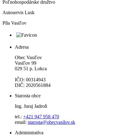
Poľnohospodárske družtvo
Autoservis Lusk
Píla Vasiľov
Adresa
Obec Vasiľov
Vasiľov 99
029 51 p. Lokca
IČO: 00314943
DIČ: 2020561884
Starosta obce
Ing. Juraj Jadroň
tel.:
+421 947 958 470
email:
starosta@obecvasilov.sk
Administratíva