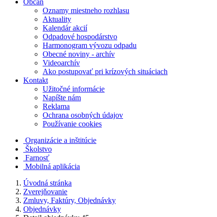
Občan
Oznamy miestneho rozhlasu
Aktuality
Kalendár akcií
Odpadové hospodárstvo
Harmonogram vývozu odpadu
Obecné noviny - archív
Videoarchív
Ako postupovať pri krízových situáciach
Kontakt
Užitočné informácie
Napíšte nám
Reklama
Ochrana osobných údajov
Používanie cookies
Organizácie a inštitúcie
Školstvo
Farnosť
Mobilná aplikácia
Úvodná stránka
Zverejňovanie
Zmluvy, Faktúry, Objednávky
Objednávky