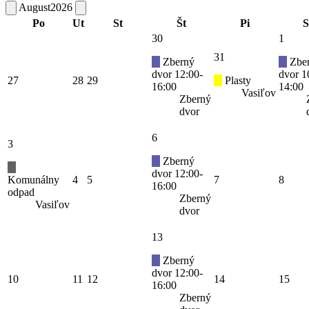
August
2026
Po
Ut
St
Št
Pi
S
30
1
31
Zberný
Zbe
dvor 12:00-
dvor 1
27
28
29
Plasty
16:00
14:00
Vasiľov
Zberný
dvor
6
3
Zberný
dvor 12:00-
Komunálny
4
5
7
8
16:00
odpad
Zberný
Vasiľov
dvor
13
Zberný
dvor 12:00-
10
11
12
14
15
16:00
Zberný