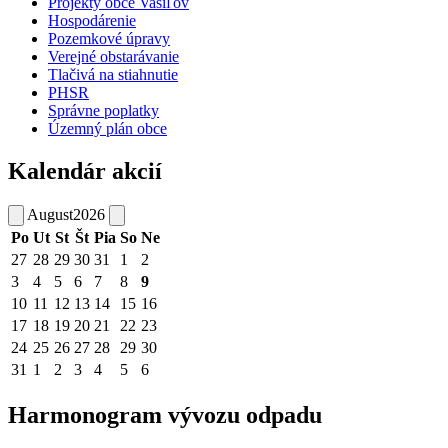
Projekty obce Vasiľov
Hospodárenie
Pozemkové úpravy
Verejné obstarávanie
Tlačivá na stiahnutie
PHSR
Správne poplatky
Územný plán obce
Kalendár akcií
August
2026
Po
Ut
St
Št
Pia
So
Ne
27
28
29
30
31
1
2
3
4
5
6
7
8
9
10
11
12
13
14
15
16
17
18
19
20
21
22
23
24
25
26
27
28
29
30
31
1
2
3
4
5
6
Harmonogram vývozu odpadu