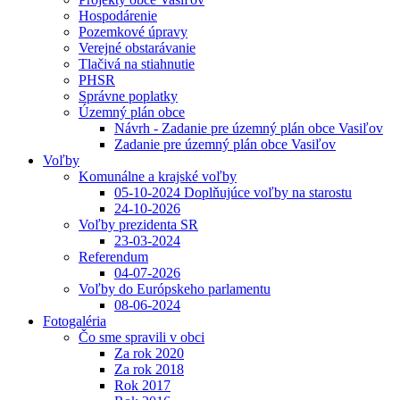
Hospodárenie
Pozemkové úpravy
Verejné obstarávanie
Tlačivá na stiahnutie
PHSR
Správne poplatky
Územný plán obce
Návrh - Zadanie pre územný plán obce Vasiľov
Zadanie pre územný plán obce Vasiľov
Voľby
Komunálne a krajské voľby
05-10-2024 Doplňujúce voľby na starostu
24-10-2026
Voľby prezidenta SR
23-03-2024
Referendum
04-07-2026
Voľby do Európskeho parlamentu
08-06-2024
Fotogaléria
Čo sme spravili v obci
Za rok 2020
Za rok 2018
Rok 2017