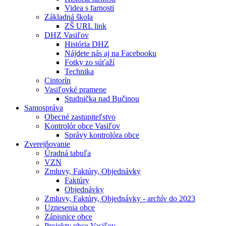
Videa s farnosti
Základná škola
ZŠ URL link
DHZ Vasiľov
História DHZ
Nájdete nás aj na Facebooku
Fotky zo súťaží
Technika
Cintorín
Vasiľovké pramene
Studnička nad Bučinou
Samospráva
Obecné zastupiteľstvo
Kontrolór obce Vasiľov
Správy kontrolóra obce
Zverejňovanie
Úradná tabuľa
VZN
Zmluvy, Faktúry, Objednávky
Faktúry
Objednávky
Zmluvy, Faktúry, Objednávky - archív do 2023
Uznesenia obce
Zápisnice obce
Projekty obce Vasiľov