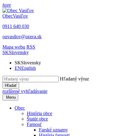
hore
Obec
Vasiľov
0911 640 030
ouvasilov@orava.sk
Mapa webu
RSS
SK
Slovensky
SK
Slovensky
EN
English
Hľadaný výraz
Hľadať
rozšírené vyhľadávanie
Menu
Obec
História obce
Štatút obce
Farnosť
Farské oznamy
História farnosti