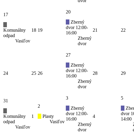
dvor
20
17
Zberný
dvor 12:00-
Komunálny
18
19
21
22
16:00
odpad
Zberný
Vasiľov
dvor
27
Zberný
dvor 12:00-
24
25
26
28
29
16:00
Zberný
dvor
3
5
31
2
Zberný
Zbe
dvor 12:00-
dvor 1
Komunálny
1
Plasty
4
16:00
14:00
odpad
Vasiľov
Zberný
Vasiľov
dvor