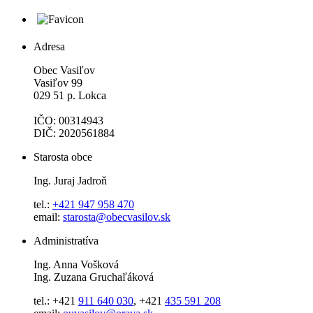
Adresa
Obec Vasiľov
Vasiľov 99
029 51 p. Lokca
IČO: 00314943
DIČ: 2020561884
Starosta obce
Ing. Juraj Jadroň
tel.:
+421 947 958 470
email:
starosta@obecvasilov.sk
Administratíva
Ing. Anna Vošková
Ing. Zuzana Gruchaľáková
tel.: +421
911 640 030
, +421
435 591 208