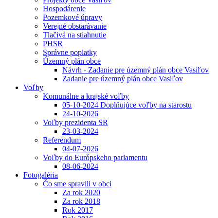
Hospodárenie
Pozemkové úpravy
Verejné obstarávanie
Tlačivá na stiahnutie
PHSR
Správne poplatky
Územný plán obce
Návrh - Zadanie pre územný plán obce Vasiľov
Zadanie pre územný plán obce Vasiľov
Voľby
Komunálne a krajské voľby
05-10-2024 Doplňujúce voľby na starostu
24-10-2026
Voľby prezidenta SR
23-03-2024
Referendum
04-07-2026
Voľby do Európskeho parlamentu
08-06-2024
Fotogaléria
Čo sme spravili v obci
Za rok 2020
Za rok 2018
Rok 2017