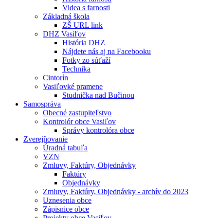
Videa s farnosti
Základná škola
ZŠ URL link
DHZ Vasiľov
História DHZ
Nájdete nás aj na Facebooku
Fotky zo súťaží
Technika
Cintorín
Vasiľovké pramene
Studnička nad Bučinou
Samospráva
Obecné zastupiteľstvo
Kontrolór obce Vasiľov
Správy kontrolóra obce
Zverejňovanie
Úradná tabuľa
VZN
Zmluvy, Faktúry, Objednávky
Faktúry
Objednávky
Zmluvy, Faktúry, Objednávky - archív do 2023
Uznesenia obce
Zápisnice obce
Projekty obce Vasiľov