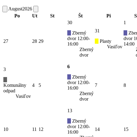
August
2026
Po
Ut
St
Št
Pi
S
30
1
31
Zberný
Zbe
dvor 12:00-
dvor 1
27
28
29
Plasty
16:00
14:00
Vasiľov
Zberný
dvor
6
3
Zberný
dvor 12:00-
Komunálny
4
5
7
8
16:00
odpad
Zberný
Vasiľov
dvor
13
Zberný
dvor 12:00-
10
11
12
14
15
16:00