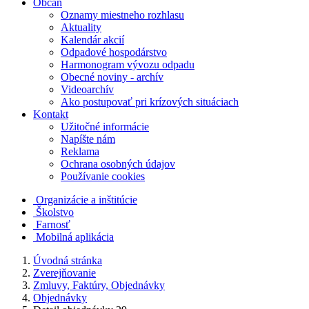
Občan
Oznamy miestneho rozhlasu
Aktuality
Kalendár akcií
Odpadové hospodárstvo
Harmonogram vývozu odpadu
Obecné noviny - archív
Videoarchív
Ako postupovať pri krízových situáciach
Kontakt
Užitočné informácie
Napíšte nám
Reklama
Ochrana osobných údajov
Používanie cookies
Organizácie a inštitúcie
Školstvo
Farnosť
Mobilná aplikácia
Úvodná stránka
Zverejňovanie
Zmluvy, Faktúry, Objednávky
Objednávky