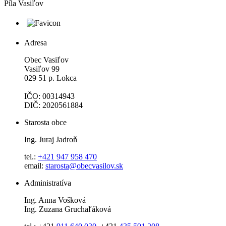
Píla Vasiľov
Adresa
Obec Vasiľov
Vasiľov 99
029 51 p. Lokca
IČO: 00314943
DIČ: 2020561884
Starosta obce
Ing. Juraj Jadroň
tel.:
+421 947 958 470
email:
starosta@obecvasilov.sk
Administratíva
Ing. Anna Vošková
Ing. Zuzana Gruchaľáková