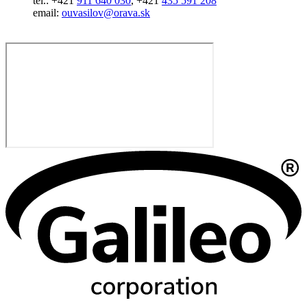
tel.: +421
911 640 030
, +421
435 591 208
email:
ouvasilov@orava.sk