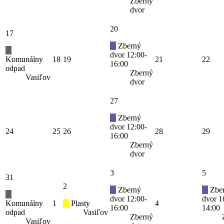
Zberný
dvor
20
17
Zberný
dvor 12:00-
Komunálny
18
19
21
22
16:00
odpad
Zberný
Vasiľov
dvor
27
Zberný
dvor 12:00-
24
25
26
28
29
16:00
Zberný
dvor
3
5
31
2
Zberný
Zbe
dvor 12:00-
dvor 1
Komunálny
1
Plasty
4
16:00
14:00
odpad
Vasiľov
Zberný
Vasiľov