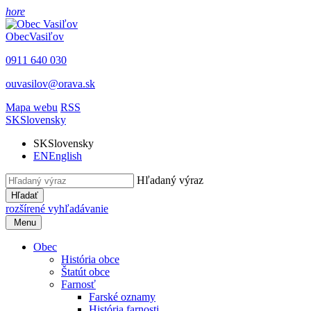
hore
Obec
Vasiľov
0911 640 030
ouvasilov@orava.sk
Mapa webu
RSS
SK
Slovensky
SK
Slovensky
EN
English
Hľadaný výraz
Hľadať
rozšírené vyhľadávanie
Menu
Obec
História obce
Štatút obce
Farnosť
Farské oznamy
História farnosti