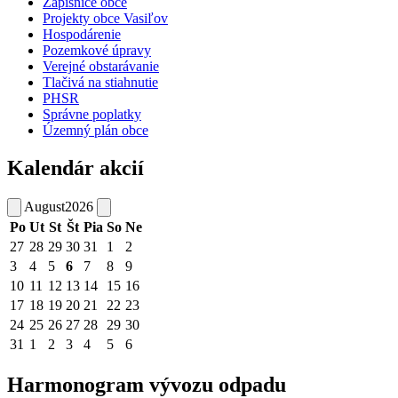
Zápisnice obce
Projekty obce Vasiľov
Hospodárenie
Pozemkové úpravy
Verejné obstarávanie
Tlačivá na stiahnutie
PHSR
Správne poplatky
Územný plán obce
Kalendár akcií
August
2026
Po
Ut
St
Št
Pia
So
Ne
27
28
29
30
31
1
2
3
4
5
6
7
8
9
10
11
12
13
14
15
16
17
18
19
20
21
22
23
24
25
26
27
28
29
30
31
1
2
3
4
5
6
Harmonogram vývozu odpadu