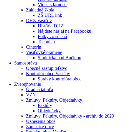
Videa s farnosti
Základná škola
ZŠ URL link
DHZ Vasiľov
História DHZ
Nájdete nás aj na Facebooku
Fotky zo súťaží
Technika
Cintorín
Vasiľovké pramene
Studnička nad Bučinou
Samospráva
Obecné zastupiteľstvo
Kontrolór obce Vasiľov
Správy kontrolóra obce
Zverejňovanie
Úradná tabuľa
VZN
Zmluvy, Faktúry, Objednávky
Faktúry
Objednávky
Zmluvy, Faktúry, Objednávky - archív do 2023
Uznesenia obce
Zápisnice obce
Projekty obce Vasiľov