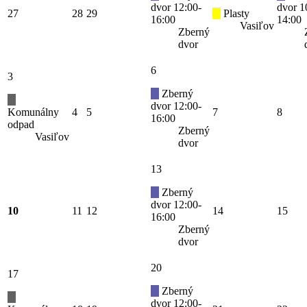
dvor 12:00-
dvor 1
27
28
29
Plasty
16:00
14:00
Vasiľov
Zberný
dvor
6
3
Zberný
dvor 12:00-
Komunálny
4
5
7
8
16:00
odpad
Zberný
Vasiľov
dvor
13
Zberný
dvor 12:00-
10
11
12
14
15
16:00
Zberný
dvor
20
17
Zberný
dvor 12:00-