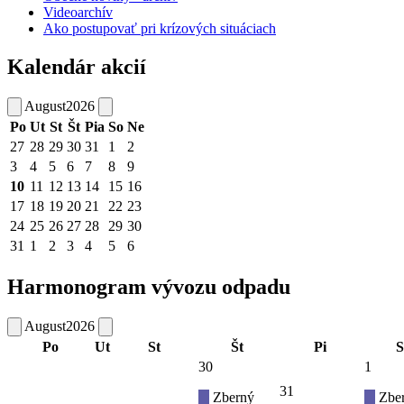
Videoarchív
Ako postupovať pri krízových situáciach
Kalendár akcií
August
2026
Po
Ut
St
Št
Pia
So
Ne
27
28
29
30
31
1
2
3
4
5
6
7
8
9
10
11
12
13
14
15
16
17
18
19
20
21
22
23
24
25
26
27
28
29
30
31
1
2
3
4
5
6
Harmonogram vývozu odpadu
August
2026
Po
Ut
St
Št
Pi
S
30
1
31
Zberný
Zbe