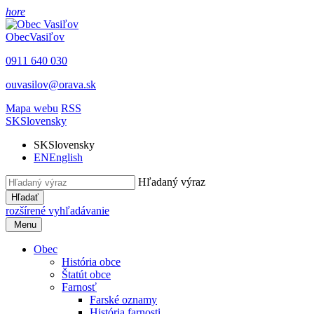
hore
Obec
Vasiľov
0911 640 030
ouvasilov@orava.sk
Mapa webu
RSS
SK
Slovensky
SK
Slovensky
EN
English
Hľadaný výraz
Hľadať
rozšírené vyhľadávanie
Menu
Obec
História obce
Štatút obce
Farnosť
Farské oznamy
História farnosti