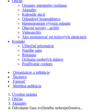
Občan
Oznamy miestneho rozhlasu
Aktuality
Kalendár akcií
Odpadové hospodárstvo
Harmonogram vývozu odpadu
Obecné noviny - archív
Videoarchív
Ako postupovať pri krízových situáciach
Kontakt
Užitočné informácie
Napíšte nám
Reklama
Ochrana osobných údajov
Používanie cookies
Organizácie a inštitúcie
Školstvo
Farnosť
Mobilná aplikácia
Úvodná stránka
Občan
Aktuality
Odvolanie času zvýšeného nebezpečenstva...