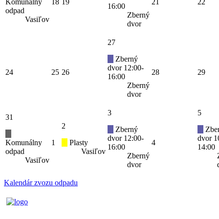
Komunálny
18
19
21
22
16:00
odpad
Zberný
Vasiľov
dvor
27
Zberný
dvor 12:00-
24
25
26
28
29
16:00
Zberný
dvor
3
5
31
2
Zberný
Zbe
dvor 12:00-
dvor 1
Komunálny
1
Plasty
4
16:00
14:00
odpad
Vasiľov
Zberný
Vasiľov
dvor
Kalendár zvozu odpadu