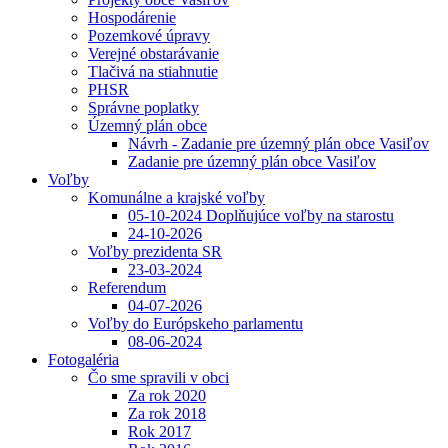
Hospodárenie
Pozemkové úpravy
Verejné obstarávanie
Tlačivá na stiahnutie
PHSR
Správne poplatky
Územný plán obce
Návrh - Zadanie pre územný plán obce Vasiľov
Zadanie pre územný plán obce Vasiľov
Voľby
Komunálne a krajské voľby
05-10-2024 Doplňujúce voľby na starostu
24-10-2026
Voľby prezidenta SR
23-03-2024
Referendum
04-07-2026
Voľby do Európskeho parlamentu
08-06-2024
Fotogaléria
Čo sme spravili v obci
Za rok 2020
Za rok 2018
Rok 2017