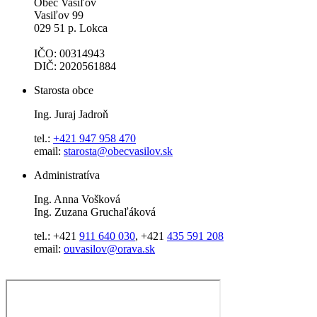
Obec Vasiľov
Vasiľov 99
029 51 p. Lokca
IČO: 00314943
DIČ: 2020561884
Starosta obce
Ing. Juraj Jadroň
tel.:
+421 947 958 470
email:
starosta@obecvasilov.sk
Administratíva
Ing. Anna Vošková
Ing. Zuzana Gruchaľáková
tel.: +421
911 640 030
, +421
435 591 208
email:
ouvasilov@orava.sk