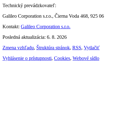
Technický prevádzkovateľ:
Galileo Corporation s.r.o., Čierna Voda 468, 925 06
Kontakt:
Galileo Corporation s.r.o.
Posledná aktualizácia: 6. 8. 2026
Zmena vzhľadu
,
Štruktúra stránok
,
RSS
,
Vytlačiť
Vyhlásenie o prístupnosti
,
Cookies
,
Webové sídlo