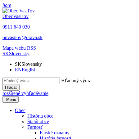
hore
Obec
Vasiľov
0911 640 030
ouvasilov@orava.sk
Mapa webu
RSS
SK
Slovensky
SK
Slovensky
EN
English
Hľadaný výraz
Hľadať
rozšírené vyhľadávanie
Menu
Obec
História obce
Štatút obce
Farnosť
Farské oznamy
História farnosti