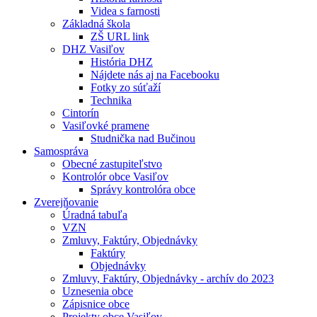
Videa s farnosti
Základná škola
ZŠ URL link
DHZ Vasiľov
História DHZ
Nájdete nás aj na Facebooku
Fotky zo súťaží
Technika
Cintorín
Vasiľovké pramene
Studnička nad Bučinou
Samospráva
Obecné zastupiteľstvo
Kontrolór obce Vasiľov
Správy kontrolóra obce
Zverejňovanie
Úradná tabuľa
VZN
Zmluvy, Faktúry, Objednávky
Faktúry
Objednávky
Zmluvy, Faktúry, Objednávky - archív do 2023
Uznesenia obce
Zápisnice obce
Projekty obce Vasiľov