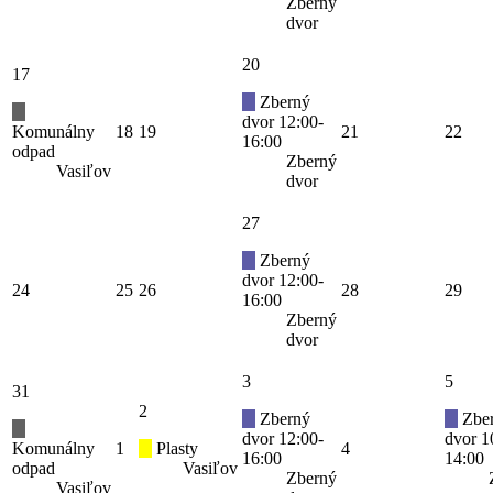
Zberný
dvor
20
17
Zberný
dvor 12:00-
Komunálny
18
19
21
22
16:00
odpad
Zberný
Vasiľov
dvor
27
Zberný
dvor 12:00-
24
25
26
28
29
16:00
Zberný
dvor
3
5
31
2
Zberný
Zbe
dvor 12:00-
dvor 1
Komunálny
1
Plasty
4
16:00
14:00
odpad
Vasiľov
Zberný
Vasiľov