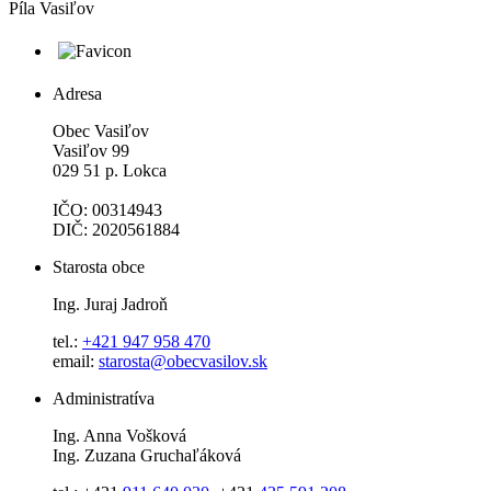
Píla Vasiľov
Adresa
Obec Vasiľov
Vasiľov 99
029 51 p. Lokca
IČO: 00314943
DIČ: 2020561884
Starosta obce
Ing. Juraj Jadroň
tel.:
+421 947 958 470
email:
starosta@obecvasilov.sk
Administratíva
Ing. Anna Vošková
Ing. Zuzana Gruchaľáková