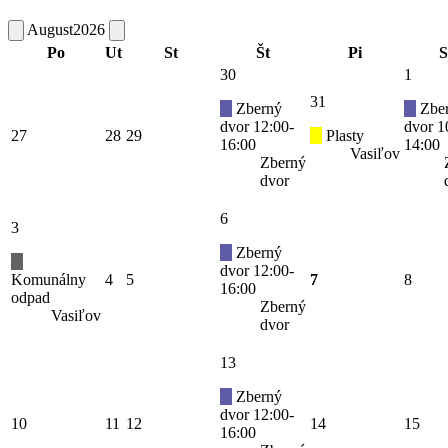
August
2026
Po
Ut
St
Št
Pi
S
30
1
31
Zberný
Zbe
dvor 12:00-
dvor 1
27
28
29
Plasty
16:00
14:00
Vasiľov
Zberný
dvor
6
3
Zberný
dvor 12:00-
Komunálny
4
5
7
8
16:00
odpad
Zberný
Vasiľov
dvor
13
Zberný
dvor 12:00-
10
11
12
14
15
16:00