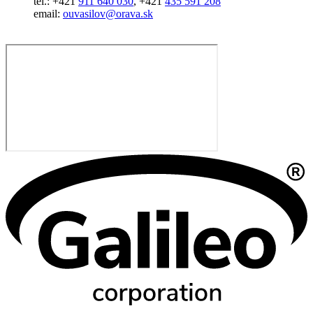
tel.: +421
911 640 030
, +421
435 591 208
email:
ouvasilov@orava.sk