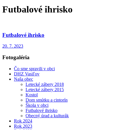
Futbalové ihrisko
Futbalové ihrisko
20. 7. 2023
Fotogaléria
Čo sme spravili v obci
DHZ Vasiľov
Naša obec
Letecké zábery 2018
Letecké zábery 2015
Kostol
Dom smútku a cintorín
Škola v obci
Futbalové ihrisko
Obecný úrad a kulturák
Rok 2024
Rok 2023