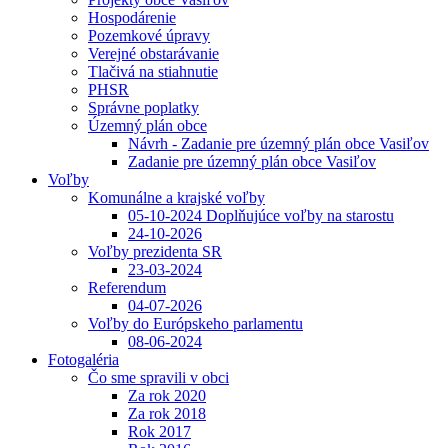
Hospodárenie
Pozemkové úpravy
Verejné obstarávanie
Tlačivá na stiahnutie
PHSR
Správne poplatky
Územný plán obce
Návrh - Zadanie pre územný plán obce Vasiľov
Zadanie pre územný plán obce Vasiľov
Voľby
Komunálne a krajské voľby
05-10-2024 Doplňujúce voľby na starostu
24-10-2026
Voľby prezidenta SR
23-03-2024
Referendum
04-07-2026
Voľby do Európskeho parlamentu
08-06-2024
Fotogaléria
Čo sme spravili v obci
Za rok 2020
Za rok 2018
Rok 2017