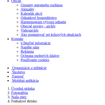
Občan
Oznamy miestneho rozhlasu
Aktuality
Kalendár akcií
Odpadové hospodárstvo
Harmonogram vývozu odpadu
Obecné noviny - archív
Videoarchív
Ako postupovať pri krízových situáciach
Kontakt
Užitočné informácie
Napíšte nám
Reklama
Ochrana osobných údajov
Používanie cookies
Organizácie a inštitúcie
Školstvo
Farnosť
Mobilná aplikácia
Úvodná stránka
Fotogaléria
Naša obec
Futbalové ihrisko