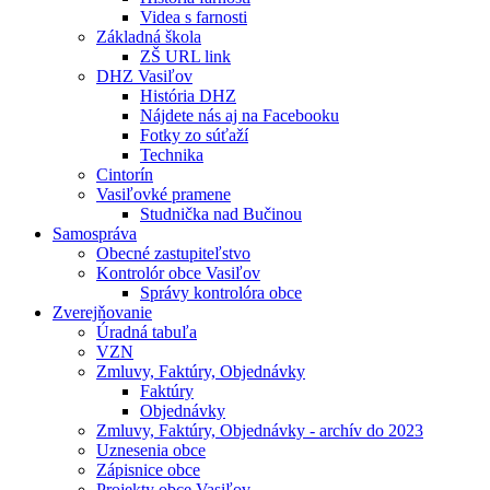
Videa s farnosti
Základná škola
ZŠ URL link
DHZ Vasiľov
História DHZ
Nájdete nás aj na Facebooku
Fotky zo súťaží
Technika
Cintorín
Vasiľovké pramene
Studnička nad Bučinou
Samospráva
Obecné zastupiteľstvo
Kontrolór obce Vasiľov
Správy kontrolóra obce
Zverejňovanie
Úradná tabuľa
VZN
Zmluvy, Faktúry, Objednávky
Faktúry
Objednávky
Zmluvy, Faktúry, Objednávky - archív do 2023
Uznesenia obce
Zápisnice obce
Projekty obce Vasiľov