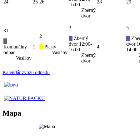
24
25
26
28
29
16:00
Zberný
dvor
3
5
31
2
Zberný
Zbe
dvor 12:00-
dvor 1
Komunálny
1
Plasty
4
16:00
14:00
odpad
Vasiľov
Zberný
Vasiľov
dvor
Kalendár zvozu odpadu
Mapa