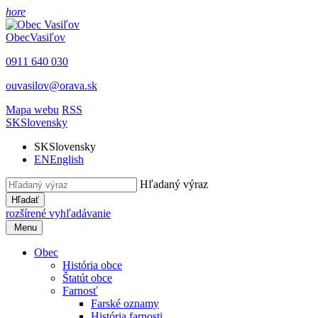
hore
Obec
Vasiľov
0911 640 030
ouvasilov@orava.sk
Mapa webu
RSS
SK
Slovensky
SK
Slovensky
EN
English
Hľadaný výraz
Hľadať
rozšírené vyhľadávanie
Menu
Obec
História obce
Štatút obce
Farnosť
Farské oznamy
História farnosti