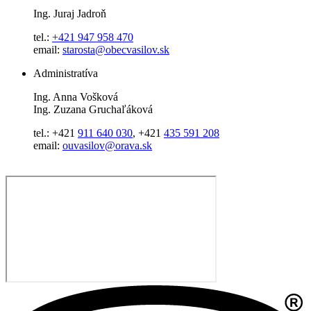
Ing. Juraj Jadroň
tel.:
+421 947 958 470
email:
starosta@obecvasilov.sk
Administratíva
Ing. Anna Vošková
Ing. Zuzana Gruchaľáková
tel.: +421
911 640 030
, +421
435 591 208
email:
ouvasilov@orava.sk