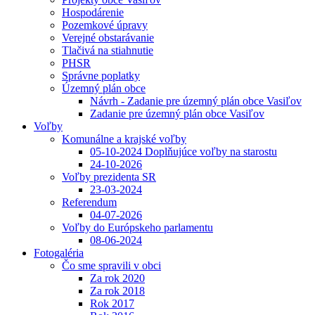
Hospodárenie
Pozemkové úpravy
Verejné obstarávanie
Tlačivá na stiahnutie
PHSR
Správne poplatky
Územný plán obce
Návrh - Zadanie pre územný plán obce Vasiľov
Zadanie pre územný plán obce Vasiľov
Voľby
Komunálne a krajské voľby
05-10-2024 Doplňujúce voľby na starostu
24-10-2026
Voľby prezidenta SR
23-03-2024
Referendum
04-07-2026
Voľby do Európskeho parlamentu
08-06-2024
Fotogaléria
Čo sme spravili v obci
Za rok 2020
Za rok 2018
Rok 2017