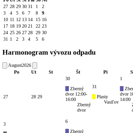
27
28
29
30
31
1
2
3
4
5
6
7
8
9
10
11
12
13
14
15
16
17
18
19
20
21
22
23
24
25
26
27
28
29
30
31
1
2
3
4
5
6
Harmonogram vývozu odpadu
August
2026
Po
Ut
St
Št
Pi
S
30
1
31
Zberný
Zbe
dvor 12:00-
dvor 1
27
28
29
Plasty
16:00
14:00
Vasiľov
Zberný
dvor
6
3
Zberný